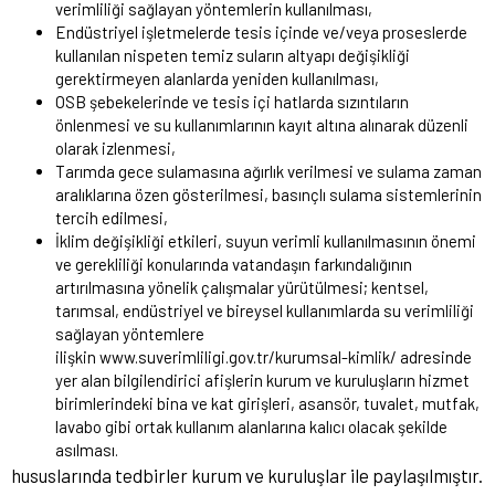
verimliliği sağlayan yöntemlerin kullanılması,
Endüstriyel işletmelerde tesis içinde ve/veya proseslerde
kullanılan nispeten temiz suların altyapı değişikliği
gerektirmeyen alanlarda yeniden kullanılması,
OSB şebekelerinde ve tesis içi hatlarda sızıntıların
önlenmesi ve su kullanımlarının kayıt altına alınarak düzenli
olarak izlenmesi,
Tarımda gece sulamasına ağırlık verilmesi ve sulama zaman
aralıklarına özen gösterilmesi, basınçlı sulama sistemlerinin
tercih edilmesi,
İklim değişikliği etkileri, suyun verimli kullanılmasının önemi
ve gerekliliği konularında vatandaşın farkındalığının
artırılmasına yönelik çalışmalar yürütülmesi; kentsel,
tarımsal, endüstriyel ve bireysel kullanımlarda su verimliliği
sağlayan yöntemlere
ilişkin
www.suverimliligi.gov.tr/kurumsal-kimlik/
adresinde
yer alan bilgilendirici afişlerin kurum ve kuruluşların hizmet
birimlerindeki bina ve kat girişleri, asansör, tuvalet, mutfak,
lavabo gibi ortak kullanım alanlarına kalıcı olacak şekilde
asılması.
hususlarında tedbirler kurum ve kuruluşlar ile paylaşılmıştır.