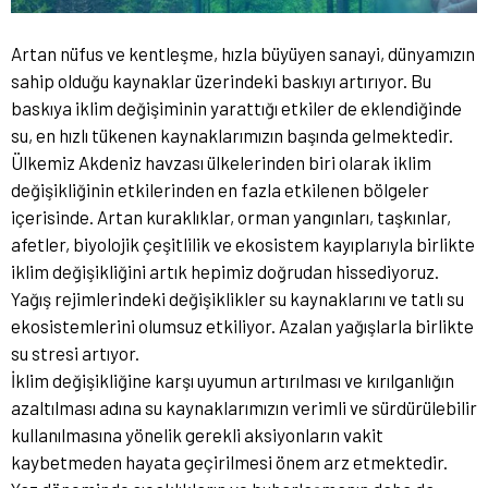
Artan nüfus ve kentleşme, hızla büyüyen sanayi, dünyamızın
sahip olduğu kaynaklar üzerindeki baskıyı artırıyor. Bu
baskıya iklim değişiminin yarattığı etkiler de eklendiğinde
su, en hızlı tükenen kaynaklarımızın başında gelmektedir.
Ülkemiz Akdeniz havzası ülkelerinden biri olarak iklim
değişikliğinin etkilerinden en fazla etkilenen bölgeler
içerisinde. Artan kuraklıklar, orman yangınları, taşkınlar,
afetler, biyolojik çeşitlilik ve ekosistem kayıplarıyla birlikte
iklim değişikliğini artık hepimiz doğrudan hissediyoruz.
Yağış rejimlerindeki değişiklikler su kaynaklarını ve tatlı su
ekosistemlerini olumsuz etkiliyor. Azalan yağışlarla birlikte
su stresi artıyor.
İklim değişikliğine karşı uyumun artırılması ve kırılganlığın
azaltılması adına su kaynaklarımızın verimli ve sürdürülebilir
kullanılmasına yönelik gerekli aksiyonların vakit
kaybetmeden hayata geçirilmesi önem arz etmektedir.