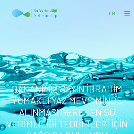
EN
BAKANIMIZ SAYIN İBRAHİM
YUMAKLI YAZ MEVSİMİNDE
ALINMASI GEREKEN SU
VERİMLİLİĞİ TEDBİRLERİ İÇİN