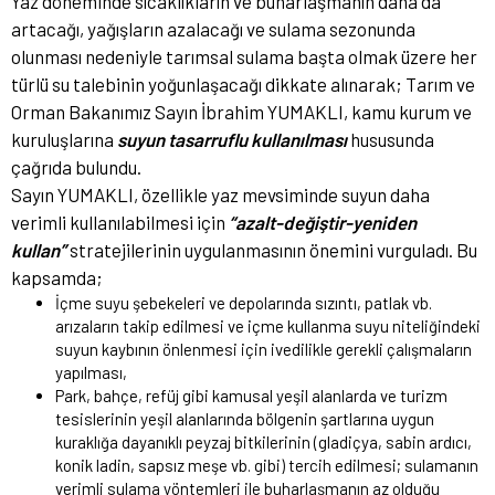
Yaz döneminde sıcaklıkların ve buharlaşmanın daha da
artacağı, yağışların azalacağı ve sulama sezonunda
olunması nedeniyle tarımsal sulama başta olmak üzere her
türlü su talebinin yoğunlaşacağı dikkate alınarak; Tarım ve
Orman Bakanımız Sayın İbrahim YUMAKLI, kamu kurum ve
kuruluşlarına
suyun tasarruflu kullanılması
hususunda
çağrıda bulundu.
Sayın YUMAKLI, özellikle yaz mevsiminde suyun daha
verimli kullanılabilmesi için
“azalt-değiştir-yeniden
kullan”
stratejilerinin uygulanmasının önemini vurguladı. Bu
kapsamda;
İçme suyu şebekeleri ve depolarında sızıntı, patlak vb.
arızaların takip edilmesi ve içme kullanma suyu niteliğindeki
suyun kaybının önlenmesi için ivedilikle gerekli çalışmaların
yapılması,
Park, bahçe, refüj gibi kamusal yeşil alanlarda ve turizm
tesislerinin yeşil alanlarında bölgenin şartlarına uygun
kuraklığa dayanıklı peyzaj bitkilerinin (gladiçya, sabin ardıcı,
konik ladin, sapsız meşe vb. gibi) tercih edilmesi; sulamanın
verimli sulama yöntemleri ile buharlaşmanın az olduğu