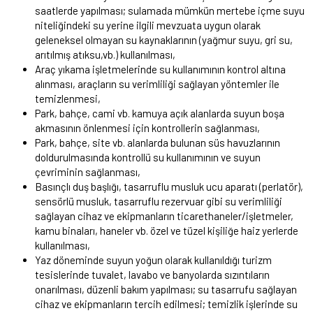
saatlerde yapılması; sulamada mümkün mertebe içme suyu
niteliğindeki su yerine ilgili mevzuata uygun olarak
geleneksel olmayan su kaynaklarının (yağmur suyu, gri su,
arıtılmış atıksu,vb.) kullanılması,
Araç yıkama işletmelerinde su kullanımının kontrol altına
alınması, araçların su verimliliği sağlayan yöntemler ile
temizlenmesi,
Park, bahçe, cami vb. kamuya açık alanlarda suyun boşa
akmasının önlenmesi için kontrollerin sağlanması,
Park, bahçe, site vb. alanlarda bulunan süs havuzlarının
doldurulmasında kontrollü su kullanımının ve suyun
çevriminin sağlanması,
Basınçlı duş başlığı, tasarruflu musluk ucu aparatı (perlatör),
sensörlü musluk, tasarruflu rezervuar gibi su verimliliği
sağlayan cihaz ve ekipmanların ticarethaneler/işletmeler,
kamu binaları, haneler vb. özel ve tüzel kişiliğe haiz yerlerde
kullanılması,
Yaz döneminde suyun yoğun olarak kullanıldığı turizm
tesislerinde tuvalet, lavabo ve banyolarda sızıntıların
onarılması, düzenli bakım yapılması; su tasarrufu sağlayan
cihaz ve ekipmanların tercih edilmesi; temizlik işlerinde su