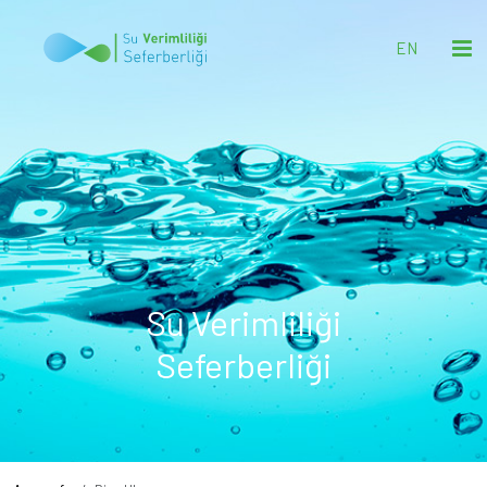
EN
Su Verimliliği
Seferberliği