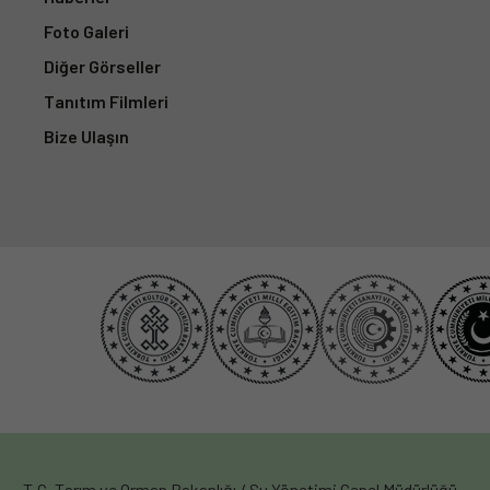
T.C. Tarım ve Orman Bakanlığı / Su Yönetimi Genel Müdürlüğü –
Tüm hakları saklıdır © 2023