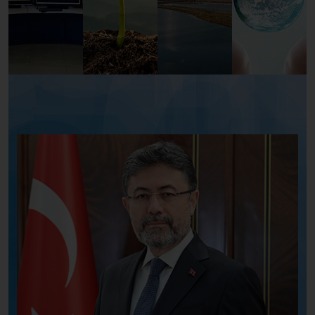
Su kaynaklarının korunması ve gelecek nesillere
aktarılması, toplum olarak üzerimize düşen önemli bir
"
Su
Vatandır
"
görevdir.
Sayın Emine Erdoğan Hanımefendi öncülüğünde
başlattığımız ‘Su Verimliliği Seferberliği’ ile su
verimliliğini artırmaya yönelik uygulamaları hep birlikte
hayata geçirebilir, gelecek kuşaklarımıza daha
müreffeh bir Türkiye bırakabiliriz.
Suyumuza hep birlikte sahip çıkalım, Türkiye Yüzyılı’na