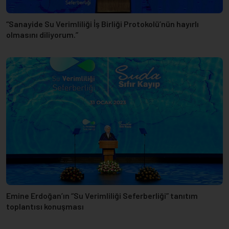
Emine Erdoğan: Sessiz felaketle mücadele için gelin hep
birlikte suyumuza sahip çıkalım
Su
Verimliliği
Nedir?
Sürdürülebilir refahın temini, sağlıklı ve kaliteli yaşam
standartlarının korunması ve gelecek nesillere gururlu bir
miras bırakabilmek adına su kaynaklarımızda
“sıfır kayıp”
ilkesiyle,
“Aynı Faydanın Daha Az Su ile Sağlanması”
ya da
“Aynı Miktar Su ile Daha Fazla Fayda Sağlanması”
demektir.