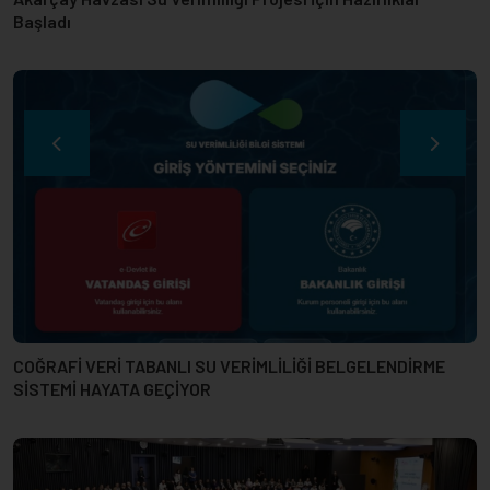
SU VERİMLİLİĞİ SEFERBERLİĞİ YARIŞMASI ÖDÜLLERİ
SAHİPLERİNİ BULDU!
SU VERİMLİLİĞİ YÖNETİM SİSTEMİNE DOĞRU… SU
VERİMLİLİĞİ BELGELENDİRME KILAVUZLARI YAYIMLANDI