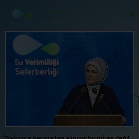
EN
"Yalnızca geçmişten alınmış bir miras değil,