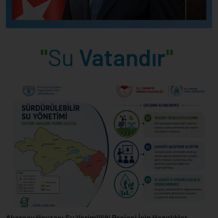
bir damla da biz olalım.
İbrahim Yumaklı
Türkiye Cumhuriyeti
Tarım Ve Orman Bakanı
5. İstanbul Uluslararası Su Forumu’nda Su Verimliliği ve
İklim Dirençliliğine Güçlü Vurgu