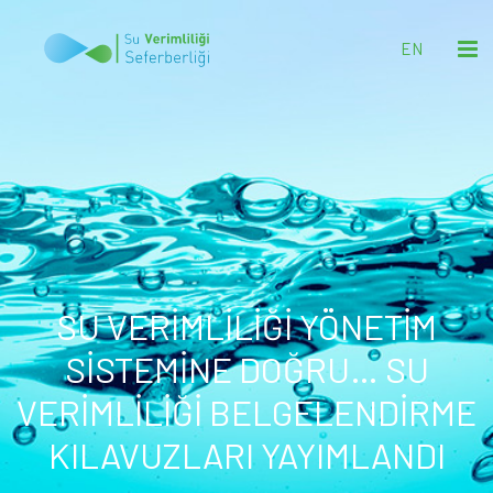
EN
SU VERİMLİLİĞİ YÖNETİM
SİSTEMİNE DOĞRU… SU
VERİMLİLİĞİ BELGELENDİRME
KILAVUZLARI YAYIMLANDI