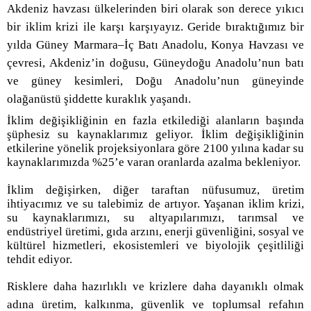
Akdeniz havzası ülkelerinden biri olarak son derece yıkıcı
bir iklim krizi ile karşı karşıyayız. Geride bıraktığımız bir
yılda Güney Marmara–İç Batı Anadolu, Konya Havzası ve
çevresi, Akdeniz’in doğusu, Güneydoğu Anadolu’nun batı
ve güney kesimleri, Doğu Anadolu’nun güneyinde
olağanüstü şiddette kuraklık yaşandı.
İklim değişikliğinin en fazla etkilediği alanların başında
şüphesiz su kaynaklarımız geliyor.
İklim değişikliğinin
etkilerine yönelik projeksiyonlara göre 2100 yılına kadar su
kaynaklarımızda %25’e varan oranlarda azalma bekleniyor.
İklim değişirken, diğer taraftan nüfusumuz, üretim
ihtiyacımız ve su talebimiz de artıyor. Yaşanan iklim krizi,
su kaynaklarımızı, su altyapılarımızı, tarımsal ve
endüstriyel üretimi, gıda arzını, enerji güvenliğini, sosyal ve
kültürel hizmetleri, ekosistemleri ve biyolojik çeşitliliği
tehdit ediyor.
Risklere daha hazırlıklı ve krizlere daha dayanıklı olmak
adına üretim, kalkınma, güvenlik ve toplumsal refahın