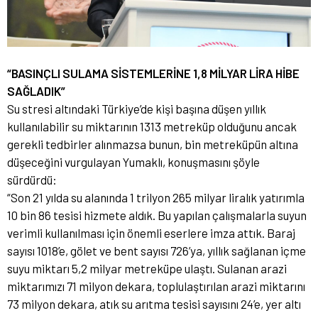
“BASINÇLI SULAMA SİSTEMLERİNE 1,8 MİLYAR LİRA HİBE
SAĞLADIK”
Su stresi altındaki Türkiye’de kişi başına düşen yıllık
kullanılabilir su miktarının 1313 metreküp olduğunu ancak
gerekli tedbirler alınmazsa bunun, bin metreküpün altına
düşeceğini vurgulayan Yumaklı, konuşmasını şöyle
sürdürdü:
“Son 21 yılda su alanında 1 trilyon 265 milyar liralık yatırımla
10 bin 86 tesisi hizmete aldık. Bu yapılan çalışmalarla suyun
verimli kullanılması için önemli eserlere imza attık. Baraj
sayısı 1018’e, gölet ve bent sayısı 726’ya, yıllık sağlanan içme
suyu miktarı 5,2 milyar metreküpe ulaştı. Sulanan arazi
miktarımızı 71 milyon dekara, toplulaştırılan arazi miktarını
73 milyon dekara, atık su arıtma tesisi sayısını 24’e, yer altı