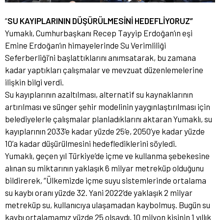
“
SU KAYIPLARININ DÜŞÜRÜLMESİNİ HEDEFLİYORUZ”
Yumaklı, Cumhurbaşkanı Recep Tayyip Erdoğan’ın eşi
Emine Erdoğan’ın himayelerinde Su Verimliliği
Seferberliği’ni başlattıklarını anımsatarak, bu zamana
kadar yaptıkları çalışmalar ve mevzuat düzenlemelerine
ilişkin bilgi verdi.
Su kayıplarının azaltılması, alternatif su kaynaklarının
artırılması ve sünger şehir modelinin yaygınlaştırılması için
belediyelerle çalışmalar planladıklarını aktaran Yumaklı, su
kayıplarının 2033’e kadar yüzde 25’e, 2050’ye kadar yüzde
10’a kadar düşürülmesini hedeflediklerini söyledi.
Yumaklı, geçen yıl Türkiye’de içme ve kullanma şebekesine
alınan su miktarının yaklaşık 6 milyar metreküp olduğunu
bildirerek, “Ülkemizde içme suyu sistemlerinde ortalama
su kaybı oranı yüzde 32. Yani 2022’de yaklaşık 2 milyar
metreküp su, kullanıcıya ulaşamadan kaybolmuş. Bugün su
kaybı ortalamamız yüzde 25 olsaydı, 10 milyon kişinin 1 yıllık