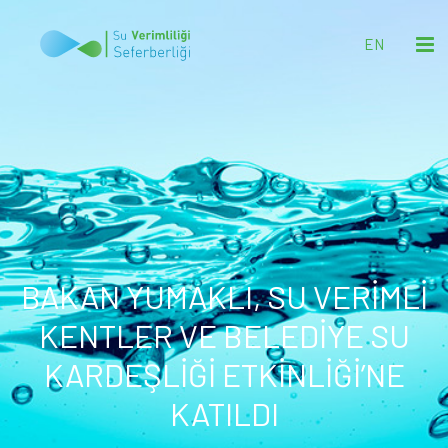
EN
BAKAN YUMAKLI, SU VERİMLİ
KENTLER VE BELEDİYE SU
KARDEŞLİĞİ ETKİNLİĞİ’NE
KATILDI