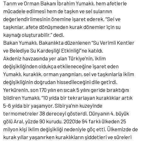
​Tarım ve Orman Bakanı İbrahim Yumaklı, hem afetlerle
mücadele edilmesi hem de taşkın ve sel sularının
değerlendirilmesinin önemine işaret ederek, “Sel ve
taşkınlar, afete dönüşmeden kurak dönemler için su
kaynağı oluşturabilir.” dedi.
Bakan Yumaklı, Bakanlıkta düzenlenen “Su Verimli Kentler
ve Belediye Su Kardeşliği Etkinliği”ne katıldı.
Akdeniz havzasında yer alan Türkiye’nin, iklim
değişikliğinden oldukça etkileneceğine işaret eden
Yumaklı, kuraklık, orman yangınları, sel ve taşkınlarla iklim
değişikliğinin doğrudan hissedileceğini dile getirdi.
Yerkürenin, son 170 yılın en sıcak 5 yılını geride bıraktığını
bildiren Yumaklı, “10 yılda bir tekrarlayan kuraklıklar artık
5-6 yılda bir yaşanıyor. Sibirya’nın kuzeyinde
termometreler 38 dereceyi gösterdi. Dünyanın 4. büyük
gölü Aral, yüzde 90 kurudu. 2020’de 94 farklı ülkeden 25
milyon kişi iklim değişikliği nedeniyle göç etti. Ülkemizde de
kurak yıllar yaşanırken kuraklıkların şiddetleri ve süreleri