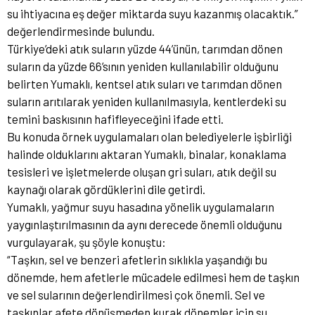
su ihtiyacına eş değer miktarda suyu kazanmış olacaktık.”
değerlendirmesinde bulundu.
Türkiye’deki atık suların yüzde 44’ünün, tarımdan dönen
suların da yüzde 66’sının yeniden kullanılabilir olduğunu
belirten Yumaklı, kentsel atık suları ve tarımdan dönen
suların arıtılarak yeniden kullanılmasıyla, kentlerdeki su
temini baskısının hafifleyeceğini ifade etti.
Bu konuda örnek uygulamaları olan belediyelerle işbirliği
halinde olduklarını aktaran Yumaklı, binalar, konaklama
tesisleri ve işletmelerde oluşan gri suları, atık değil su
kaynağı olarak gördüklerini dile getirdi.
Yumaklı, yağmur suyu hasadına yönelik uygulamaların
yaygınlaştırılmasının da aynı derecede önemli olduğunu
vurgulayarak, şu şöyle konuştu:
“Taşkın, sel ve benzeri afetlerin sıklıkla yaşandığı bu
dönemde, hem afetlerle mücadele edilmesi hem de taşkın
ve sel sularının değerlendirilmesi çok önemli. Sel ve
taşkınlar afete dönüşmeden kurak dönemler için su