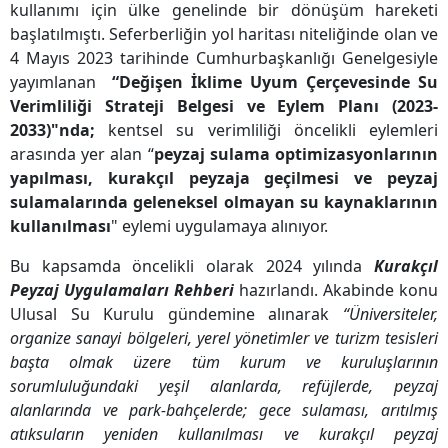
kullanımı için ülke genelinde bir dönüşüm hareketi
başlatılmıştı. Seferberliğin yol haritası niteliğinde olan ve
4 Mayıs 2023 tarihinde Cumhurbaşkanlığı Genelgesiyle
yayımlanan
“Değişen İklime Uyum Çerçevesinde Su
Verimliliği Strateji Belgesi ve Eylem Planı (2023-
2033)"nda;
kentsel su verimliliği öncelikli eylemleri
arasında yer alan “
peyzaj sulama optimizasyonlarının
yapılması, kurakçıl peyzaja geçilmesi ve peyzaj
sulamalarında geleneksel olmayan su kaynaklarının
kullanılması
" eylemi uygulamaya alınıyor.
Bu kapsamda öncelikli olarak 2024 yılında
Kurakçıl
Peyzaj Uygulamaları Rehberi
hazırlandı. Akabinde konu
Ulusal Su Kurulu gündemine alınarak
“Üniversiteler,
organize sanayi bölgeleri, yerel yönetimler ve turizm tesisleri
başta olmak üzere tüm kurum ve kuruluşlarının
sorumluluğundaki yeşil alanlarda, refüjlerde, peyzaj
alanlarında ve park-bahçelerde; gece sulaması, arıtılmış
atıksuların yeniden kullanılması ve kurakçıl peyzaj