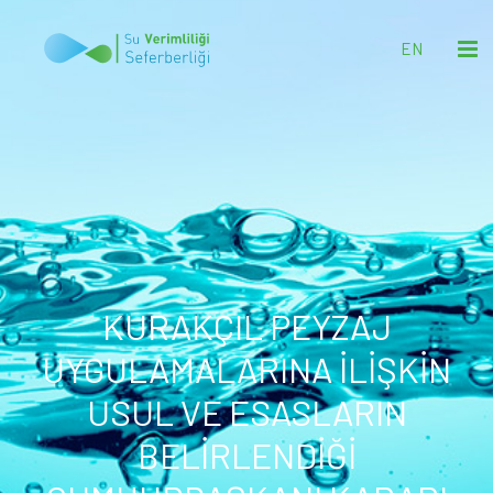
EN
KURAKÇIL PEYZAJ
UYGULAMALARINA İLİŞKİN
USUL VE ESASLARIN
BELİRLENDİĞİ